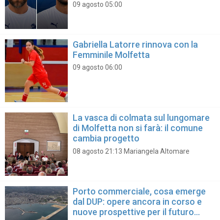
09 agosto 05:00
Gabriella Latorre rinnova con la
Femminile Molfetta
09 agosto 06:00
La vasca di colmata sul lungomare
di Molfetta non si farà: il comune
cambia progetto
08 agosto 21:13 Mariangela Altomare
Porto commerciale, cosa emerge
dal DUP: opere ancora in corso e
nuove prospettive per il futuro